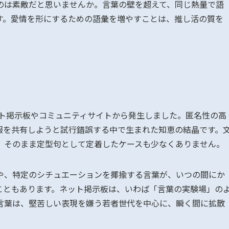
のは素敵だと思いませんか。言葉の壁を超えて、同じ熱量で語
す。愛情を形にするための語彙を増やすことは、推し活の質を
ット掲示板やコミュニティサイトから発生しました。匿名性の高
報を共有しようと試行錯誤する中で生まれた知恵の結晶です。
、そのまま定型句として定着したケースも少なくありません。
や、特定のシチュエーションを揶揄する言葉が、いつの間にか
こともあります。ネット掲示板は、いわば「言葉の実験場」の
言葉は、堅苦しい表現を嫌う若者世代を中心に、瞬く間に拡散