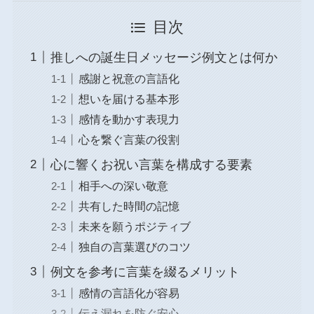
目次
推しへの誕生日メッセージ例文とは何か
感謝と祝意の言語化
想いを届ける基本形
感情を動かす表現力
心を繋ぐ言葉の役割
心に響くお祝い言葉を構成する要素
相手への深い敬意
共有した時間の記憶
未来を願うポジティブ
独自の言葉選びのコツ
例文を参考に言葉を綴るメリット
感情の言語化が容易
伝え漏れを防ぐ安心